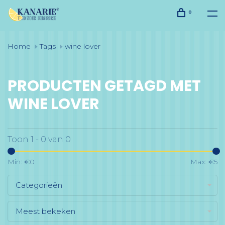
0
Home
Tags
wine lover
PRODUCTEN GETAGD MET
WINE LOVER
Toon 1 - 0 van 0
Min: €
0
Max: €
5
Categorieën
Meest bekeken