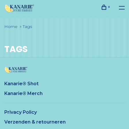
0
Home
Tags
TAGS
Kanarie® Shot
Kanarie® Merch
Privacy Policy
Verzenden & retourneren