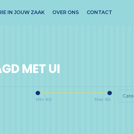
IE IN JOUW ZAAK
OVER ONS
CONTACT
GD MET UI
Cate
Min: €
0
Max: €
5