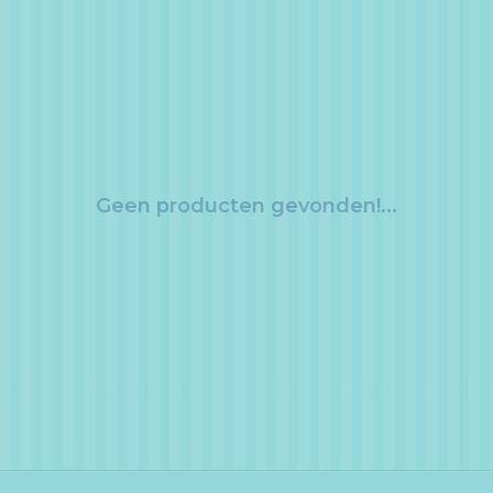
Geen producten gevonden!...