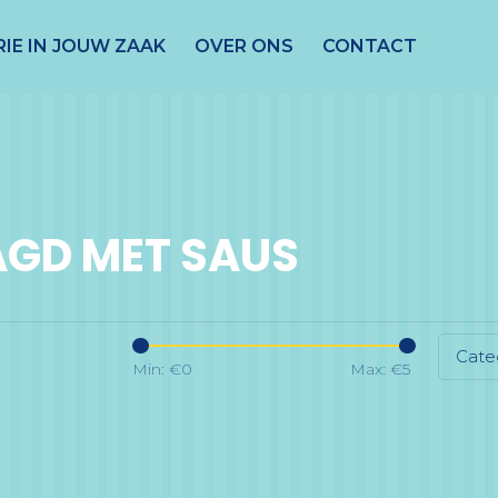
IE IN JOUW ZAAK
OVER ONS
CONTACT
GD MET SAUS
Cate
Min: €
0
Max: €
5