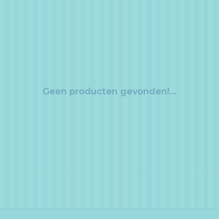
Geen producten gevonden!...