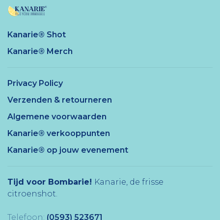
Kanarie® Shot
Kanarie® Merch
Privacy Policy
Verzenden & retourneren
Algemene voorwaarden
Kanarie® verkooppunten
Kanarie® op jouw evenement
Tijd voor Bombarie!
Kanarie, de frisse
citroenshot.
Telefoon:
(0593) 523671