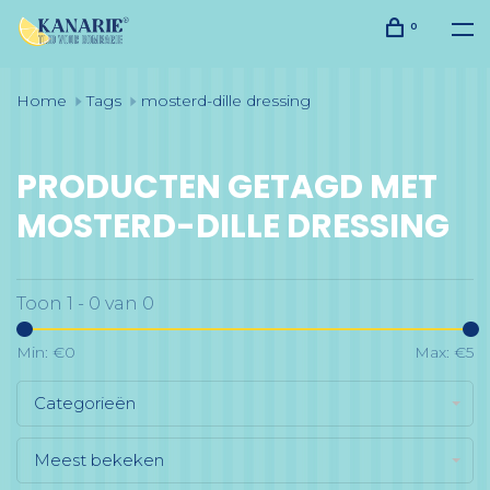
0
Home
Tags
mosterd-dille dressing
PRODUCTEN GETAGD MET
MOSTERD-DILLE DRESSING
Toon 1 - 0 van 0
Min: €
0
Max: €
5
Categorieën
Meest bekeken