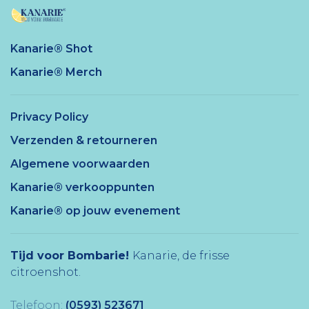
Kanarie® Shot
Kanarie® Merch
Privacy Policy
Verzenden & retourneren
Algemene voorwaarden
Kanarie® verkooppunten
Kanarie® op jouw evenement
Tijd voor Bombarie!
Kanarie, de frisse
citroenshot.
Telefoon:
(0593) 523671