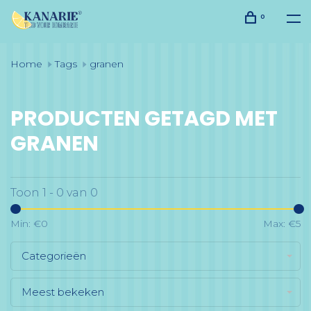
0
Home
Tags
granen
PRODUCTEN GETAGD MET
GRANEN
Toon 1 - 0 van 0
Min: €
0
Max: €
5
Categorieën
Meest bekeken