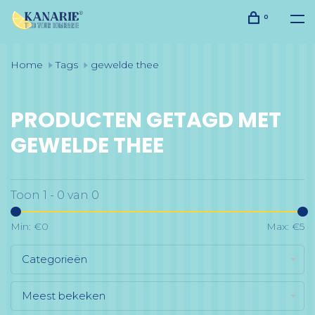
0
Home
Tags
gewelde thee
PRODUCTEN GETAGD MET
GEWELDE THEE
Toon 1 - 0 van 0
Min: €
0
Max: €
5
Categorieën
Meest bekeken