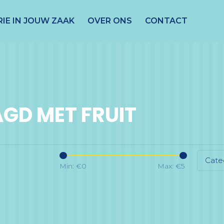
IE IN JOUW ZAAK
OVER ONS
CONTACT
GD MET FRUIT
Cate
Min: €
0
Max: €
5