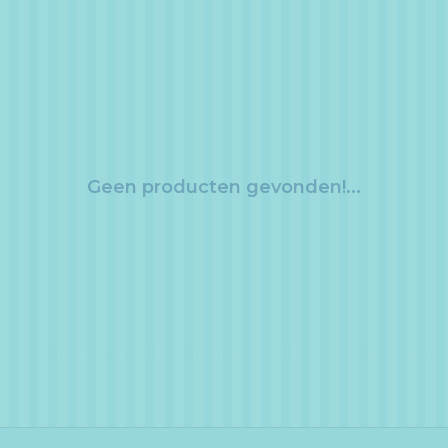
Geen producten gevonden!...