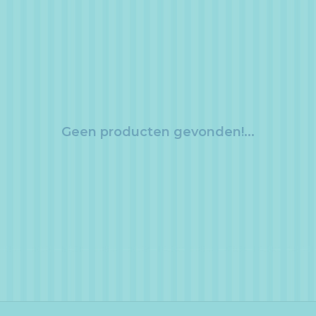
Geen producten gevonden!...