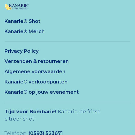
Kanarie® Shot
Kanarie® Merch
Privacy Policy
Verzenden & retourneren
Algemene voorwaarden
Kanarie® verkooppunten
Kanarie® op jouw evenement
Tijd voor Bombarie!
Kanarie, de frisse
citroenshot.
Telefoon:
(0593) 523671