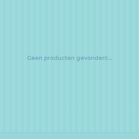
Geen producten gevonden!...