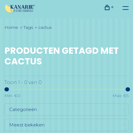
0
Home
Tags
cactus
PRODUCTEN GETAGD MET
CACTUS
Toon 1 - 0 van 0
Min: €
0
Max: €
5
Categorieën
Meest bekeken