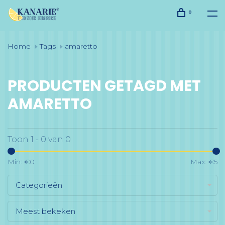
0
Home
Tags
amaretto
PRODUCTEN GETAGD MET
AMARETTO
Toon 1 - 0 van 0
Min: €
0
Max: €
5
Categorieën
Meest bekeken