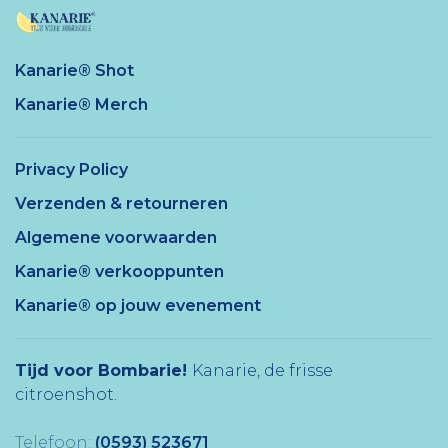
Kanarie® Shot
Kanarie® Merch
Privacy Policy
Verzenden & retourneren
Algemene voorwaarden
Kanarie® verkooppunten
Kanarie® op jouw evenement
Tijd voor Bombarie!
Kanarie, de frisse
citroenshot.
Telefoon:
(0593) 523671