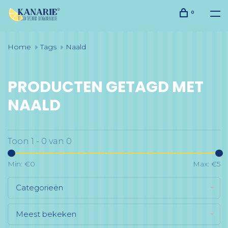
0
Home
Tags
Naald
PRODUCTEN GETAGD MET
NAALD
Toon 1 - 0 van 0
Min: €
0
Max: €
5
Categorieën
Meest bekeken