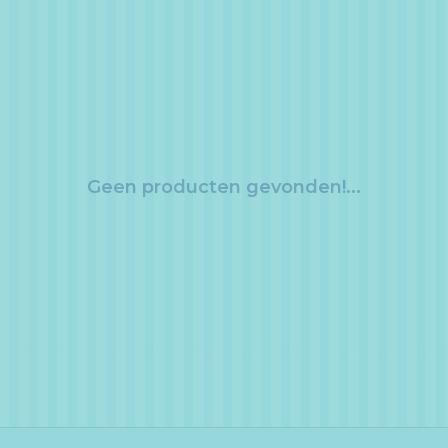
Geen producten gevonden!...