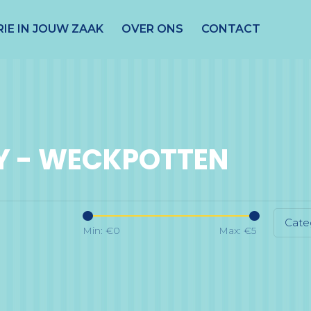
IE IN JOUW ZAAK
OVER ONS
CONTACT
OY - WECKPOTTEN
Cate
Min: €
0
Max: €
5